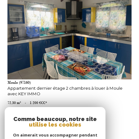
VOIR LE BIEN
Moule (97160)
Appartement dernier étage 2 chambres à louer à Moule
avec KEY IMMO
72,30 m²
-
1 200 €
CC*
Comme beaucoup, notre site
utilise les cookies
se
connecter
On aimerait vous accompagner pendant