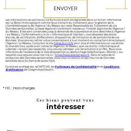
ENVOYER
Les informations recueillies sur ce formulaire sont enregistrées dans un fichier informatisé
par La Boite Immo agissant comme Sous-traitant du traitement pour la gestion de la
clientèle/prospects de l'Agence / du Réseau qui reste Responsable du Traitement de vos
Données personnelles. La base légale du traitement repose sur l'intérêt légitime de l'Agence /
du Réseau. Elles sont conservées jusqu'à demande de suppression et sont destinées à l'Agence
/ au Réseau. Conformément à la loi « informatique et libertés », vous disposez des droits
d’accès, de rectification, d’effacement, d’opposition, de limitation et de portabilité de vos
données. Vous pouvez retirer votre consentement à tout moment en contactant directement
l’Agence / Le Réseau. Consultez le site
https://cnil.fr/fr
pour plus d’informations sur vos droits.
Si vous estimez, après avoir contacté l'Agence / le Réseau, que vos droits « Informatique et
Libertés » ne sont pas respectés, vous pouvez adresser une réclamation à la CNIL. Nous vous
informons de l’existence de la liste d'opposition au démarchage téléphonique « Bloctel », sur
laquelle vous pouvez vous inscrire ici :
https://www.bloctel.gouv.fr
. Dans le cadre de la
protection des Données personnelles, nous vous invitons à ne pas inscrire de Données
sensibles dans le champ de saisie libre.
Ce site est protégé par reCAPTCHA, les
Politiques de Confidentialité
et es
Conditions
d'utilisation
de Google s'appliquent.
* HC : Hors charges
Ces biens peuvent vous
intéresser