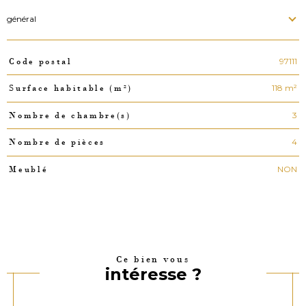
général
97111
Code postal
TRAD_PAMPERO_Caracteristique
Valeurs
118 m²
Surface habitable (m²)
3
Nombre de chambre(s)
4
Nombre de pièces
NON
Meublé
Ce bien vous
intéresse ?