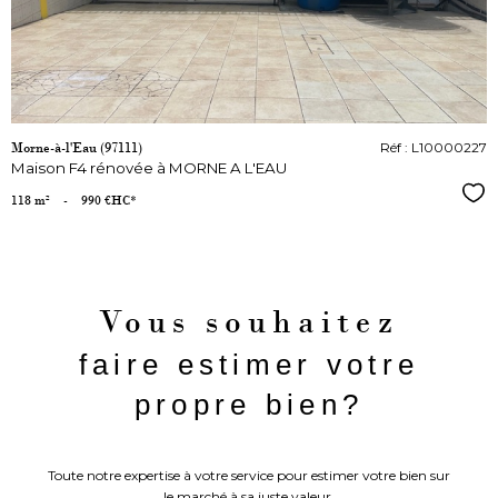
Morne-à-l'Eau (97111)
Réf : L10000227
Maison F4 rénovée à MORNE A L'EAU
Sél
118 m²
-
990 €
HC*
Vous souhaitez
faire estimer votre
propre bien?
Toute notre expertise à votre service pour estimer votre bien sur
le marché à sa juste valeur.