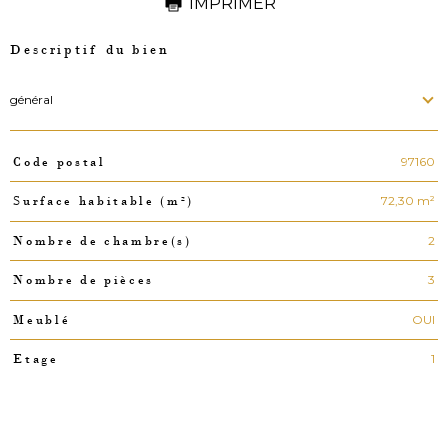
IMPRIMER
Descriptif du bien
général
97160
Code postal
TRAD_PAMPERO_Caracteristique
Valeurs
72,30 m²
Surface habitable (m²)
2
Nombre de chambre(s)
3
Nombre de pièces
OUI
Meublé
1
Etage