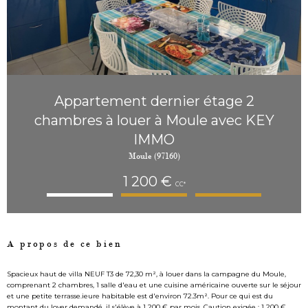
Appartement dernier étage 2
chambres à louer à Moule avec KEY
IMMO
Moule (97160)
1 200 €
CC*
A propos de ce bien
Spacieux haut de villa NEUF T3 de 72,30 m², à louer dans la campagne du Moule,
comprenant 2 chambres, 1 salle d'eau et une cuisine américaine ouverte sur le séjour
et une petite terrasse.ieure habitable est d'environ 72.3m². Pour ce qui est du
montant du loyer demandé, il s'élève à 1 200 € par mois. Caution exigée : 1 200 €.