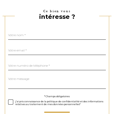
Ce bien vous
intéresse ?
Nom
Fieldset
*
par
défaut
email
*
Téléphone
*
Message
Fieldset
*
par
défaut
Validation
* Champs obligatoires
j'ai pris connaissance de la politique de confidentialité et des informations
relatives au traitement de mes données personnelles*