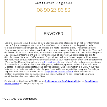
Contacter l'agence
06 90 23 86 83
Validation
ENVOYER
Les informations recueillies sur ce formulaire sont enregistrées dans un fichier informatisé
par La Boite Immo agissant comme Sous-traitant du traitement pour la gestion de la
clientèle/prospects de l'Agence / du Réseau qui reste Responsable du Traitement de vos
Données personnelles. La base légale du traitement repose sur l'intérêt légitime de l'Agence /
du Réseau. Elles sont conservées jusqu'à demande de suppression et sont destinées à l'Agence
/ au Réseau. Conformément à la loi « informatique et libertés », vous disposez des droits
d’accès, de rectification, d’effacement, d’opposition, de limitation et de portabilité de vos
données. Vous pouvez retirer votre consentement à tout moment en contactant directement
l’Agence / Le Réseau. Consultez le site
https://cnil.fr/fr
pour plus d’informations sur vos droits.
Si vous estimez, après avoir contacté l'Agence / le Réseau, que vos droits « Informatique et
Libertés » ne sont pas respectés, vous pouvez adresser une réclamation à la CNIL. Nous vous
informons de l’existence de la liste d'opposition au démarchage téléphonique « Bloctel », sur
laquelle vous pouvez vous inscrire ici :
https://www.bloctel.gouv.fr
. Dans le cadre de la
protection des Données personnelles, nous vous invitons à ne pas inscrire de Données
sensibles dans le champ de saisie libre.
Ce site est protégé par reCAPTCHA, les
Politiques de Confidentialité
et es
Conditions
d'utilisation
de Google s'appliquent.
* CC : Charges comprises