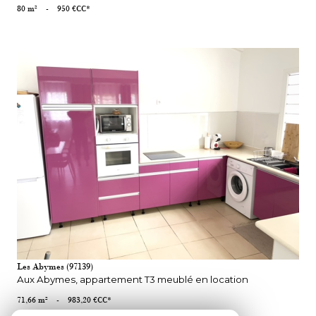
80 m²
-
950 €
CC*
VOIR LE BIEN
Les Abymes (97139)
Aux Abymes, appartement T3 meublé en location
71,66 m²
-
983,20 €
CC*