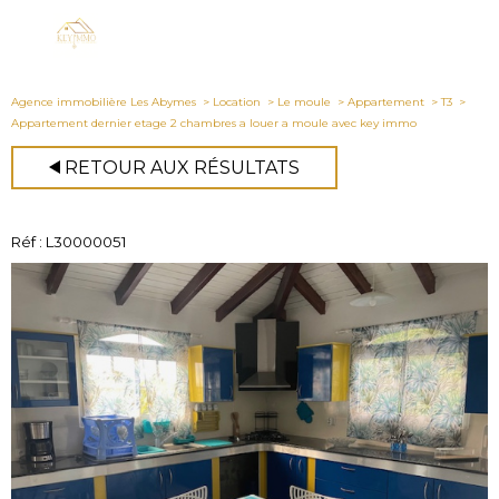
Agence immobilière Les Abymes
Location
Le moule
Appartement
T3
Appartement dernier etage 2 chambres a louer a moule avec key immo
RETOUR AUX RÉSULTATS
Réf : L30000051