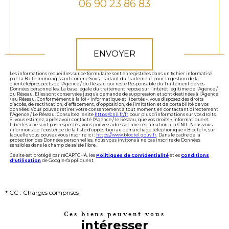
06 90 23 86 83
Validation
ENVOYER
Les informations recueillies sur ce formulaire sont enregistrées dans un fichier informatisé
par La Boite Immo agissant comme Sous-traitant du traitement pour la gestion de la
clientèle/prospects de l'Agence / du Réseau qui reste Responsable du Traitement de vos
Données personnelles. La base légale du traitement repose sur l'intérêt légitime de l'Agence /
du Réseau. Elles sont conservées jusqu'à demande de suppression et sont destinées à l'Agence
/ au Réseau. Conformément à la loi « informatique et libertés », vous disposez des droits
d’accès, de rectification, d’effacement, d’opposition, de limitation et de portabilité de vos
données. Vous pouvez retirer votre consentement à tout moment en contactant directement
l’Agence / Le Réseau. Consultez le site
https://cnil.fr/fr
pour plus d’informations sur vos droits.
Si vous estimez, après avoir contacté l'Agence / le Réseau, que vos droits « Informatique et
Libertés » ne sont pas respectés, vous pouvez adresser une réclamation à la CNIL. Nous vous
informons de l’existence de la liste d'opposition au démarchage téléphonique « Bloctel », sur
laquelle vous pouvez vous inscrire ici :
https://www.bloctel.gouv.fr
. Dans le cadre de la
protection des Données personnelles, nous vous invitons à ne pas inscrire de Données
sensibles dans le champ de saisie libre.
Ce site est protégé par reCAPTCHA, les
Politiques de Confidentialité
et es
Conditions
d'utilisation
de Google s'appliquent.
* CC : Charges comprises
Ces biens peuvent vous
intéresser