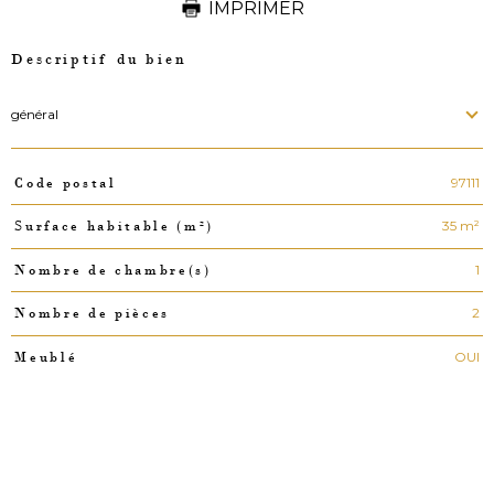
IMPRIMER
Descriptif du bien
général
97111
Code postal
TRAD_PAMPERO_Caracteristique
Valeurs
35 m²
Surface habitable (m²)
1
Nombre de chambre(s)
2
Nombre de pièces
OUI
Meublé