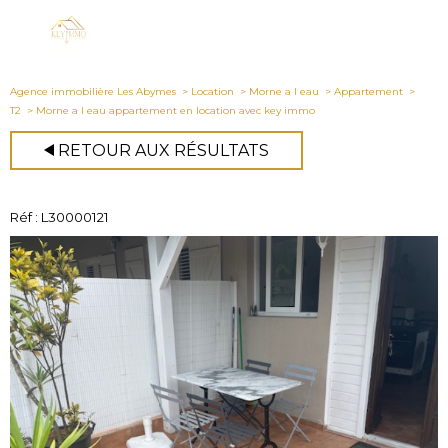
Agence immobilière Les Abymes
Location
Morne a l eau
Appartement
T2
Morne a l eau appartement en location avec key immo
RETOUR AUX RÉSULTATS
Réf : L30000121