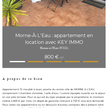
Morne-À-L'Eau : appartement en
location avec KEY IMMO
Morne-à-l'Eau (97111)
800 €
CC*
A propos de ce bien
Appartement T2 meublé à louer, proche du centre-ville de MORNE A L'EAU,
comprenant 1 chambre climatisé, 1 salle d'eau, 1 cuisine équipée ouverte sur le séjour
et une jolie terrasse. Pour ce qui est du loyer proposé par le propriétaire, le montant
s'élève à 800 € par mois. Un dépôt de garantie s'élevant à 700 € vous sera demandé.
Pour visiter cet appartement ou en découvrir d'autres, contactez dès à présent votre