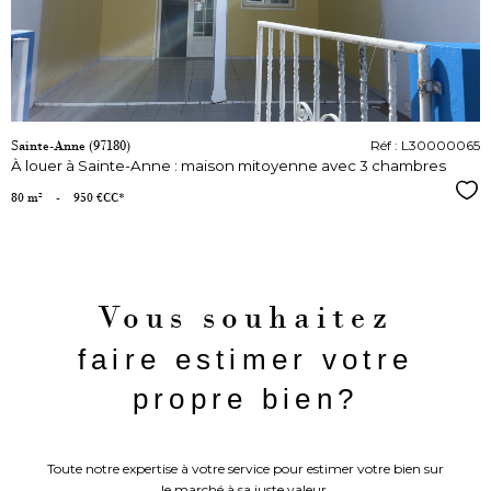
Sainte-Anne (97180)
Réf : L30000065
À louer à Sainte-Anne : maison mitoyenne avec 3 chambres
Sél
80 m²
-
950 €
CC*
Vous souhaitez
faire estimer votre
propre bien?
Toute notre expertise à votre service pour estimer votre bien sur
le marché à sa juste valeur.