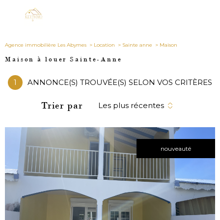
Agence immobilière Les Abymes
Location
Sainte anne
Maison
Maison à louer Sainte-Anne
1
ANNONCE(S) TROUVÉE(S) SELON VOS CRITÈRES
Trier par
Les plus récentes
nouveauté
VOIR LE
BIEN