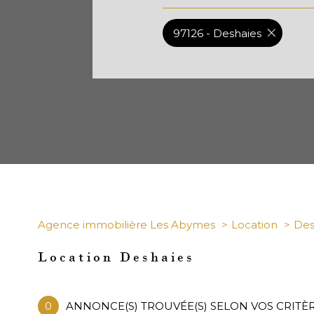
97126 - Deshaies
Agence immobilière Les Abymes
Location
Des
Location Deshaies
0
ANNONCE(S) TROUVÉE(S) SELON VOS CRITÈ