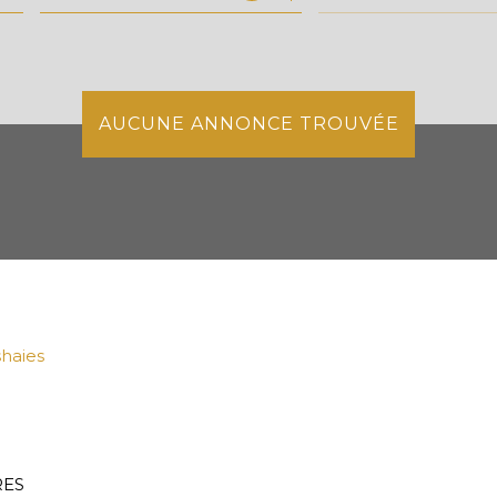
de l'immo pro
AUCUNE ANNONCE TROUVÉE
haies
RES