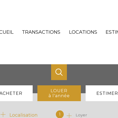
CUEIL
TRANSACTIONS
LOCATIONS
ESTI
LOUER
ACHETER
ESTIMER
à l'année
de l'ancien
à l'année
1
Localisation
Loyer